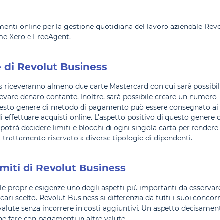
umenti online per la gestione quotidiana del lavoro aziendale Rev
me Xero e FreeAgent.
 di Revolut Business
ss riceveranno almeno due carte Mastercard con cui sarà possibil
levare denaro contante. Inoltre, sarà possibile creare un numero
e. Questo genere di metodo di pagamento può essere consegnato ai
 effettuare acquisti online. L’aspetto positivo di questo genere d
 potrà decidere limiti e blocchi di ogni singola carta per rendere
il trattamento riservato a diverse tipologie di dipendenti.
imiti di Revolut Business
 le proprie esigenze uno degli aspetti più importanti da osservar
ncari scelto. Revolut Business si differenzia da tutti i suoi concor
e valute senza incorrere in costi aggiuntivi. Un aspetto decisamen
e fare con pagamenti in altre valute.