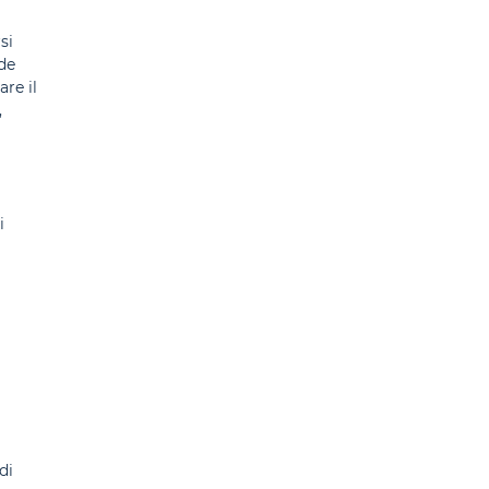
si
de
are il
,
i
di