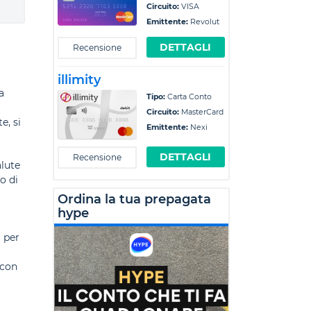
Circuito:
VISA
Emittente:
Revolut
DETTAGLI
Recensione
illimity
a
Tipo:
Carta Conto
Circuito:
MasterCard
e, si
Emittente:
Nexi
DETTAGLI
Recensione
alute
o di
Ordina la tua prepagata
hype
a per
 con