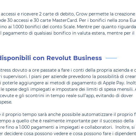
 accessi e ricevere 2 carte di debito, Grow permette la creazione 
de 30 accessi e 30 carte MasterCard. Per i bonifici nella zona Eur
 fino ai 1.000 bonifici del conto Scale. Mentre per quanto riguarda
 il pagamento di qualsiasi bonifico in valuta estera, mentre per il
disponibili con Revolut Business
tress dovuto a ore passate a fare i conti della propria azienda e 
i supervisori. I piani per aziende prevedono la possibilità di crea
e di poterle aggiungere ai metodi di pagamento di Apple Pay. Inolt
le spese degli impiegati e impostare dei limiti di spesa mensili. 
icevute e gli scontrini in tempo reale sull’app, evitando di dover
spese.
 il proprio tempo sarà anche possibile automatizzare il proprio 
tempo a quello che è realmente importante per il successo della
re fino a 1.000 pagamenti a impiegati e collaboratori. Inoltre, si
er decidere cosa possono vedere e cosa possono fare i dipendent