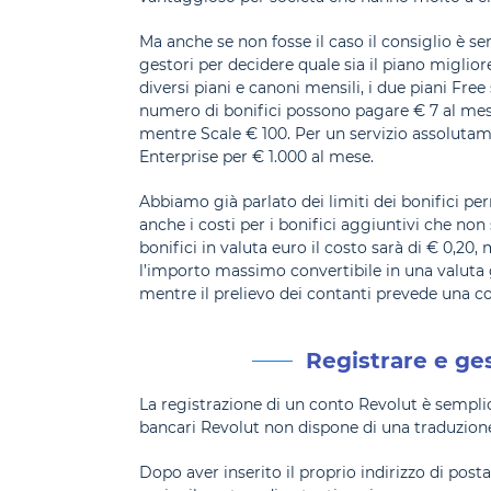
Ma anche se non fosse il caso il consiglio è semp
gestori per decidere quale sia il piano migli
diversi piani e canoni mensili, i due piani Fre
numero di bonifici possono pagare € 7 al mese
mentre Scale € 100. Per un servizio assolutame
Enterprise per € 1.000 al mese.
Abbiamo già parlato dei limiti dei bonifici p
anche i costi per i bonifici aggiuntivi che no
bonifici in valuta euro il costo sarà di € 0,20, 
l’importo massimo convertibile in una valuta
mentre il prelievo dei contanti prevede una c
Registrare e ge
La registrazione di un conto Revolut è semplic
bancari Revolut non dispone di una traduzione u
Dopo aver inserito il proprio indirizzo di post