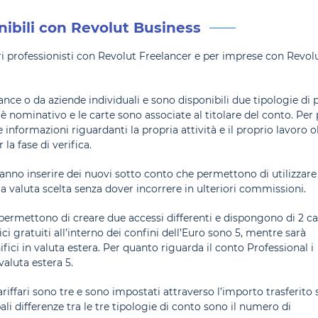
nibili con Revolut Business
beri professionisti con Revolut Freelancer e per imprese con Revol
nce o da aziende individuali e sono disponibili due tipologie di 
o è nominativo e le carte sono associate al titolare del conto. Per
informazioni riguardanti la propria attività e il proprio lavoro o
la fase di verifica.
ranno inserire dei nuovi sotto conto che permettono di utilizzare
la valuta scelta senza dover incorrere in ulteriori commissioni.
permettono di creare due accessi differenti e dispongono di 2 ca
i gratuiti all’interno dei confini dell’Euro sono 5, mentre sarà
ci in valuta estera. Per quanto riguarda il conto Professional i
valuta estera 5.
iffari sono tre e sono impostati attraverso l’importo trasferito 
li differenze tra le tre tipologie di conto sono il numero di