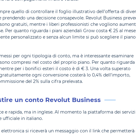
re quello di controllare il foglio illustrativo dell’offerta di diver
ore prendendo una decisione consapevole. Revolut Business preve
e sono gratuiti, mentre i liberi professionisti che vogliono aument
. Per quanto riguarda i piani aziendali Grow costa € 25 al mese
nte personalizzato e senza alcun limite si può scegliere il piano
ermessi per ogni tipologia di conto, ma è interessante esaminare
n sono compresi nel costo del proprio piano. Per quanto riguarda 
mentre per i bonifici esteri il costo è di € 3. Una volta superato
 gratuitamente ogni conversione costerà lo 0,4% dell’importo,
ommissione del 2% sulla cifra prelevata.
stire un conto Revolut Business
e e rapida, ma in inglese. Al momento la piattaforma dei servizi
fficiale in italiano.
a elettronica si riceverà un messaggio con il link che permetterà 