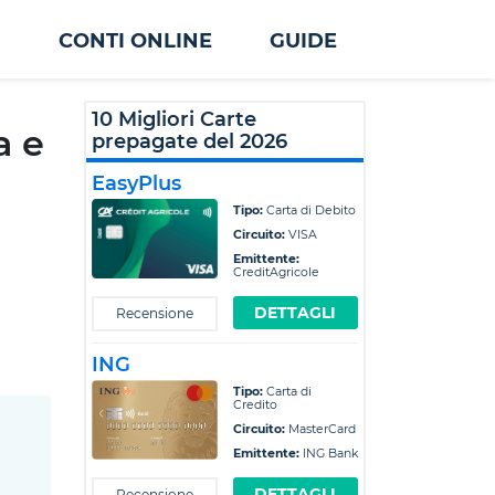
I
CONTI ONLINE
GUIDE
10 Migliori Carte
a e
prepagate del 2026
EasyPlus
Tipo:
Carta di Debito
Circuito:
VISA
Emittente:
CreditAgricole
DETTAGLI
Recensione
ING
Tipo:
Carta di
Credito
Circuito:
MasterCard
Emittente:
ING Bank
DETTAGLI
Recensione