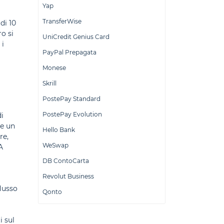
Yap
TransferWise
di 10
o si
UniCredit Genius Card
 i
PayPal Prepagata
Monese
Skrill
PostePay Standard
PostePay Evolution
di
re un
Hello Bank
re,
WeSwap
A
DB ContoCarta
Revolut Business
flusso
Qonto
i sul