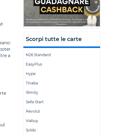
ut
Scorpi tutte le carte
piano:
 poter
N26 Standard
ltre a
EasyPlus
Hype
Tinaba
Illimity
rte
Sella Start
Revolut
Viabuy
sul
Soldo