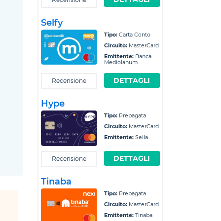
Selfy
Tipo:
Carta Conto
Circuito:
MasterCard
Emittente:
Banca
Mediolanum
DETTAGLI
Recensione
Hype
Tipo:
Prepagata
Circuito:
MasterCard
Emittente:
Sella
DETTAGLI
Recensione
Tinaba
Tipo:
Prepagata
Circuito:
MasterCard
Emittente:
Tinaba