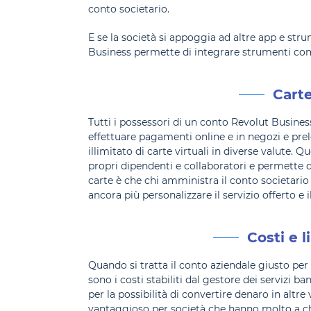
conto societario.
E se la società si appoggia ad altre app e str
Business permette di integrare strumenti co
Carte
Tutti i possessori di un conto Revolut Busine
effettuare pagamenti online e in negozi e pre
illimitato di carte virtuali in diverse valut
propri dipendenti e collaboratori e permette di
carte è che chi amministra il conto societario
ancora più personalizzare il servizio offerto e 
Costi e l
Quando si tratta il conto aziendale giusto per
sono i costi stabiliti dal gestore dei servizi ba
per la possibilità di convertire denaro in altr
vantaggioso per società che hanno molto a ch