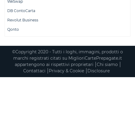
WeSwap
DB ContoCarta
Revolut Business
Qonto
©Copyright 2020 - Tutti i loghi, immagini, prodotti o
marchi registrati citati su MiglioriCartePrepagate.it
appartengono ai rispettivi proprietari
Chi siamo
Contattaci
Privacy & Cookie
Disclosure