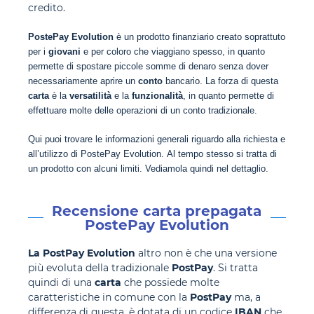
credito.
PostePay Evolution
è un prodotto finanziario creato soprattuto
per i
giovani
e per coloro che viaggiano spesso, in quanto
permette di spostare piccole somme di denaro senza dover
necessariamente aprire un
conto
bancario.
La forza di questa
carta
è la
versatilità
e la
funzionalità
, in quanto permette di
effettuare molte delle operazioni di un conto tradizionale.
Qui puoi trovare le informazioni generali riguardo alla richiesta e
all’utilizzo di PostePay Evolution.
Al tempo stesso si tratta di
un prodotto con alcuni limiti. Vediamola quindi nel dettaglio.
Recensione carta prepagata
PostePay Evolution
La PostPay Evolution
altro non è che una versione
più evoluta della tradizionale
PostPay
. Si tratta
quindi di una
carta
che possiede molte
caratteristiche in comune con la
PostPay
ma, a
differenza di questa, è dotata di un codice
IBAN
che