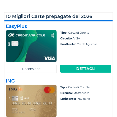
10 Migliori Carte prepagate del 2026
EasyPlus
Tipo:
Carta di Debito
Circuito:
VISA
Emittente:
CreditAgricole
DETTAGLI
Recensione
ING
Tipo:
Carta di Credito
Circuito:
MasterCard
Emittente:
ING Bank